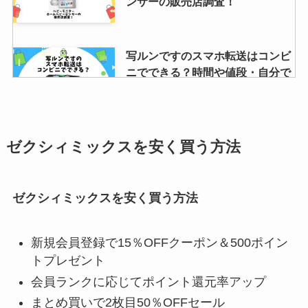
ンサーの販売店調査！
写ルンですのスマホ転送はコンビ
ニでできる？時間や値段・自分で
出来るか解説
temuのクーポンについて徹底紹
ゼクシィミックスを安く買う方法
介！もらい方や2回目以降はどう
するや安全？を解説
ゼクシィミックスを安く買う方法
ハウスオブローゼ愛用の芸能人は
新規会員登録で15％OFFクーポン＆500ポイン
だれ？年齢層や客層、口コミを調
トプレゼント
査！
会員ランクに応じてポイント還元率アップ
まとめ買いで2枚目50％OFFセール