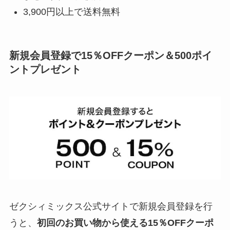
カレントボディLEDマスクの口コ
3,900円以上で送料無料
ミは？効果ないって本当？肝斑た
るみへの効果も紹介！
新規会員登録で15％OFFクーポン＆500ポイ
ントプレゼント
生ラムネの値段は？ファミマなど
コンビニやamazonなど通販の価
格・最安値で買える店調査
プチバトーの出産祝いを紹介！男
の子・女の子ごとのおすすめや、
予算5000円なども調査
ポーラはドラッグストアで買え
ゼクシィミックス公式サイトで新規会員登録を行
る？どこで買える？イオンや百貨
うと、
初回のお買い物から使える15％OFFクーポ
店など取扱店舗調査