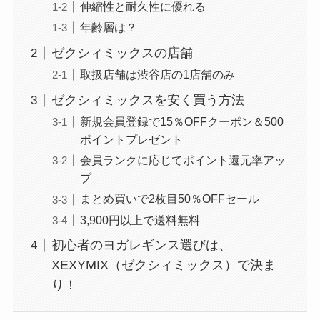
伸縮性と耐久性に優れる
リニューアル？シャンプーや石鹸
年齢層は？
など種類や類似品調査
ゼクシィミックスの店舗
取扱店舗は渋谷店の1店舗のみ
東京バナナを売ってる場所は？セ
ゼクシィミックスを安く買う方法
ブンイレブン取り扱い店舗や東京
駅構内・通販調査
新規会員登録で15％OFFクーポン＆500
ポイントプレゼント
会員ランクに応じてポイント還元率アッ
ポーラ楽天はなぜ安い？正規品？
プ
本物？リンクルショットなど偽物
まとめ買いで2枚目50％OFFセール
の見分け方も解説！
3,900円以上で送料無料
初心者のヨガレギンス選びは、
XEXYMIX（ゼクシィミックス）で決ま
e☆イヤホン福袋2025！気になる
中身や人気の理由などを徹底解
り！
説！