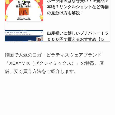
ポーラ楽天はなぜ安い？正規品？
本物？リンクルショットなど偽物
の見分け方も解説！
出産祝いに嬉しいプチバトー！５
０００円で買えるおすすめ【５
選】
韓国で人気のヨガ・ピラティスウェアブランド
「XEXYMIX（ゼクシィミックス）」の特徴、店
ケノンのバージョン9はいつ販売
舗、安く買う方法をご紹介します。
される？最新バージョンの違いや
バージョン一覧と価格を調査
JOGGOのクーポン（1000円クー
ポンや記念日クーポン）紹介！届
かない場合の対処方も