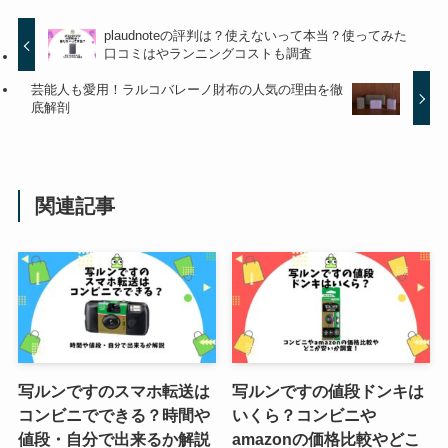
半額についても調査
plaudnoteの評判は？使えないって本当？使ってみた
口コミはやランニングコストも調査
芸能人も愛用！ラルコバレーノ財布の人気の理由を徹
イケベ楽器のオンラインの評判を
底解剖
調査！発送が遅いは本当？偽サイ
トの見分け方は？
関連記事
ベルーナのワインはなぜ安い？
5980円のセット内容は？ワイン12
本セットを調査
福さ屋の明太子の店舗の一覧！お
土産や切れ子はどこで買える？福
写ルンですのスマホ転送は
写ルンですの値段ドンキは
岡空港は？
コンビニでできる？時間や
いくら？コンビニや
値段・自分で出来るか解説
amazonの価格比較やどこ