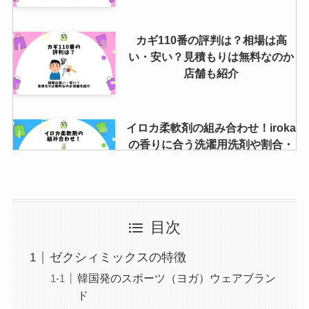
は？怪しい？買ってみた人の実際
の声や店舗情報
カギ110番の評判は？相場は高
い・安い？見積もりは無料なのか
店舗も紹介
リゲッタのインソール使い方完全
版！疲れにくい歩行をサポートす
る秘訣
イロカ柔軟剤の組み合わせ！iroka
の香りに合う洗濯用洗剤や割合・
使い方を解説！
夢カナ留学のキャンセル料はいく
目次
ら？キャンセル料が発生する条件
やトラブルがあったか紹介
ゼクシィミックスの特徴
韓国発のスポーツ（ヨガ）ウェアブラン
ド
デオコが販売中止？理由はなぜ？