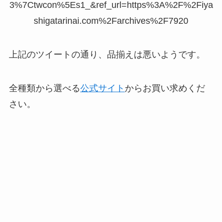
3%7Ctwcon%5Es1_&ref_url=https%3A%2F%2Fiya
shigatarinai.com%2Farchives%2F7920
上記のツイートの通り、品揃えは悪いようです。
全種類から選べる
公式サイト
からお買い求めくだ
さい。