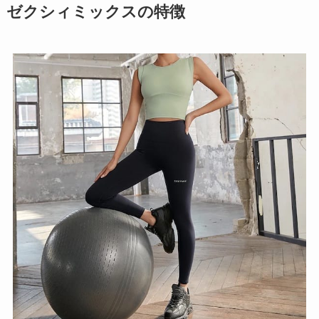
エンゼルパイ販売終了？売ってな
ゼクシィミックスの特徴
い？廃盤？類似品はある？通販や
ドンキなど調査
デイジーストアの誕生日クーポン
もらえない？セールや送料無料は
いつ？お得に買う方法
ヤンヤンつけボーの歴史や生産
国！昔のパッケージや名前の改名
いつ？昭和からあるの？
ベビーセンス ベビーモニターの口
コミは？説明書や設置は簡単？お
すすめモニタースタンドも調査！