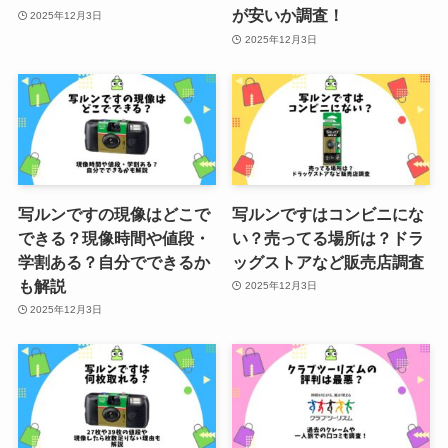
が安いか調査！
2025年12月3日
ケノンはvioの黒ずみ消える？色
2025年12月3日
素沈着は治る？３日おきで使うと
効果的なのかも調査
グリーンパンはどれがいい？種類
や違いを紹介！取っ手がとれるの
はどれ？
写ルンですの現像はどこで
写ルンですはコンビニにな
できる？現像時間や値段・
い？売ってる場所は？ドラ
学割ある？自分でできるか
ッグストアなど販売店調査
も解説
2025年12月3日
2025年12月3日