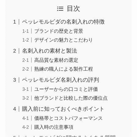
にこスマの評判を知恵袋の口コミ
目次
もまとめて紹介！買取やiphoneの
値段は？
ペッレモルビダの名刺入れの特徴
ブランドの歴史と背景
デザインの魅力とこだわり
東京バナナは日持ちする？賞味期
限切れ1週間や1カ月は食べないほ
名刺入れの素材と製法
うがいい？お土産に人気の種類も
高品質な素材の選定
解説
熟練の職人による製作工程
ペッレモルビダ名刺入れの評判
【保存版】オリヒカのスーツを自
ユーザーからの口コミと評価
宅で洗濯！失敗しないコツと注意
点
他ブランドと比較した際の優位点
購入前に知っておくべきポイント
価格帯とコストパフォーマンス
ヤンヤンつけボーパーティーの中
購入時の注意事項
身は？ドンキで買える？定価やど
こに売ってるか調査