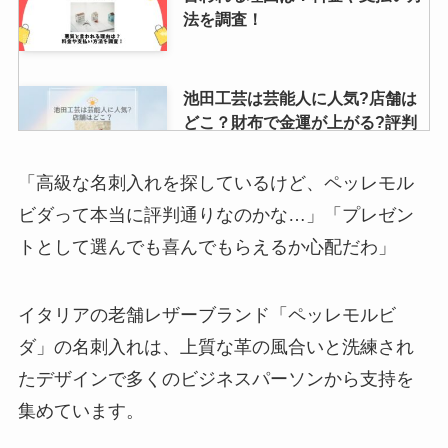
法を調査！
池田工芸は芸能人に人気?店舗は
どこ？財布で金運が上がる?評判
や経年変化も調査
「高級な名刺入れを探しているけど、ペッレモル
ビダって本当に評判通りなのかな…」「プレゼン
クラプロックスの歯ブラシの口コ
トとして選んでも喜んでもらえるか心配だわ」
ミを調査！種類・特徴・おすすめ
も紹介します
イタリアの老舗レザーブランド「ペッレモルビ
ダ」の名刺入れは、上質な革の風合いと洗練され
グリーンパンの口コミはどう？有
害物質を使ってない？フライパン
たデザインで多くのビジネスパーソンから支持を
の寿命や焦げ付かない使い方も解
集めています。
説