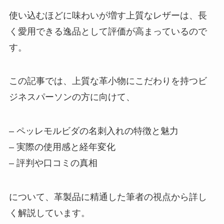
使い込むほどに味わいが増す上質なレザーは、長
ゼクシィ内祝いの魅力！メッセー
く愛用できる逸品として評価が高まっているので
ジカードで心を伝える方法【保存
版】
す。
この記事では、上質な革小物にこだわりを持つビ
食べチョクの評判は悪い？利用方
法や注意点・メリットやデメリッ
ジネスパーソンの方に向けて、
トも解説
– ペッレモルビダの名刺入れの特徴と魅力
【保存版】オリヒカのスーツを自
– 実際の使用感と経年変化
宅で洗濯！失敗しないコツと注意
– 評判や口コミの真相
点
について、革製品に精通した筆者の視点から詳し
プレミアガーデンのスタンド花の
く解説しています。
評判は？回収の費用・届かない原