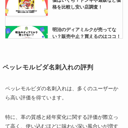
格を比較し安い店調査！
明治のディアミルクが売ってな
い？販売中止？買えるのはココ！
口コミも調査！
エアドッグは怪しい？消費者庁か
ペッレモルビダ名刺入れの評判
らの処罰は？効果ないや嘘くさい
など口コミを調査
ペッレモルビダの名刺入れは、多くのユーザーか
ら高い評価を得ています。
コアラマットレスとエアウィーヴ
を比較！それぞれの特徴や価格、
おすすめの人を紹介
特に、革の質感と経年変化に関する評価が際立っ
て高く、使い込むほどに味わい深い風合いが増す