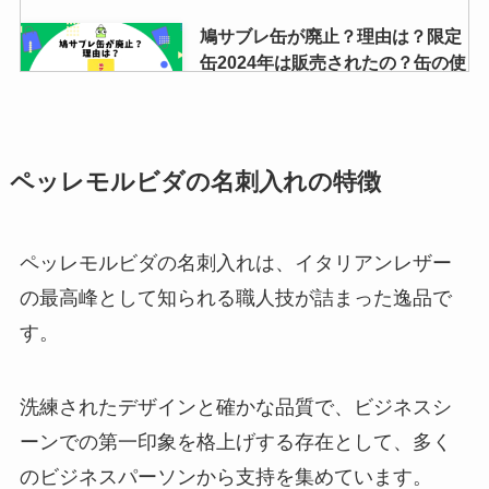
鳩サブレ缶が廃止？理由は？限定
缶2024年は販売されたの？缶の使
い道や入手方法調査
デオコが販売中止？理由はなぜ？
ペッレモルビダの名刺入れの特徴
リニューアル？シャンプーや石鹸
など種類や類似品調査
ペッレモルビダの名刺入れは、イタリアンレザー
の最高峰として知られる職人技が詰まった逸品で
ヤンヤンつけボーパーティーの中
す。
身は？ドンキで買える？定価やど
こに売ってるか調査
洗練されたデザインと確かな品質で、ビジネスシ
ーンでの第一印象を格上げする存在として、多く
ポーラ楽天はなぜ安い？正規品？
のビジネスパーソンから支持を集めています。
本物？リンクルショットなど偽物