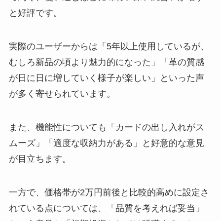
と好評です。
マジックグリル2022の価格は？
2021との違いやプレートのみの値
段、クーポンについても紹介！
実際のユーザーからは「5年以上使用しているが、
むしろ新品の頃より魅力的になった」「革の質感
が日に日に増していく様子が楽しい」といった声
エンゼルパイ販売終了？売ってな
い？廃盤？類似品はある？通販や
が多く寄せられています。
ドンキなど調査
また、機能性についても「カードの出し入れがス
ムーズ」「適度な収納力がある」と好意的な意見
みそきんの再販2024年最新！値段
や売り切れ情報・個数制限など調
が目立ちます。
査！
一方で、価格帯が2万円前後と比較的高めに設定さ
【保存版】LIXIL浄水カートリッ
れている点については、「品質を考えれば妥当」
ジの捨て方と注意点を完全網羅！