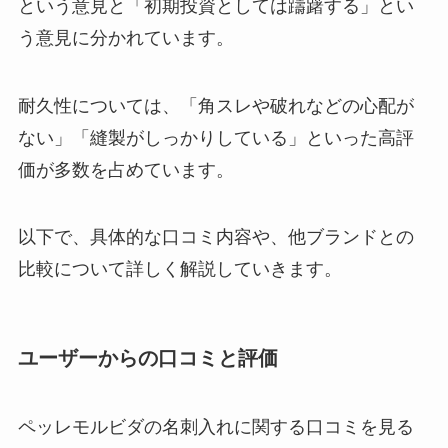
という意見と「初期投資としては躊躇する」とい
う意見に分かれています。
bakuneのパジャマはどこで売っ
耐久性については、「角スレや破れなどの心配が
てる？ビックカメラにある？東京
ない」「縫製がしっかりしている」といった高評
や大阪の店舗も調査！
価が多数を占めています。
以下で、具体的な口コミ内容や、他ブランドとの
比較について詳しく解説していきます。
ユーザーからの口コミと評価
ペッレモルビダの名刺入れに関する口コミを見る