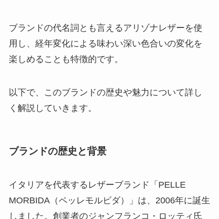
の見分け方も解説！
ブランドの代名詞とも言えるアリゾナレザーを使
用し、経年変化による味わい深い色合いの変化を
akippaのクーポンは？初回クーポ
ンやjafのクーポンコードなど最新
楽しめることも特徴的です。
情報を調査！
以下で、このブランドの歴史や魅力について詳し
く解説していきます。
ピースボートの評判は？いじめは
ある？最悪と言われる理由や女一
人でも大丈夫か正体を解説
ブランドの歴史と背景
オファーボックスの評判や口コミ
は？大手企業からオファーをもら
イタリアを代表するレザーブランド「PELLE
う方法も解説
MORBIDA（ペッレモルビダ）」は、2006年に誕生
しました。創業者のジャンフランコ・ロッティ氏