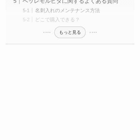
ペッレモルビダに関するよくある質問
名刺入れのメンテナンス方法
どこで購入できる？
ボーカルレッスンミュウの評判
は？料金や退会・休会の方法につ
もっと見る
いても紹介
JOGGOキーケース！スマートキ
ー対応おすすめ３選
フエラムネのおまけ一覧！高額に
なるおまけは？レアの見分け方も
解説！