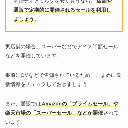
明治ディアミルクを安く買うなら、
店舗や
布の人気の理由を徹底解剖
通販で定期的に開催されるセールを利用し
ましょう
。
にこスマのクーポンを紹介！買取
キャンペーンコードやセール情報
も調査
実店舗の場合、スーパーなどでアイス半額セール
などを開催しています。
ネイリーとホットペッパーはどっ
ちがいい？口コミを調査！空きな
事前にCMなどで告知されているため、こまめに最
しはブロックされてる？
新情報をチェックしておきましょう！
食べチョクの初回限定クーポンや
また、通販では
Amazonの「プライムセール」や
招待コードの使い方・使えない時
楽天市場の「スーパーセール」などが開催
されて
の対処法
います。