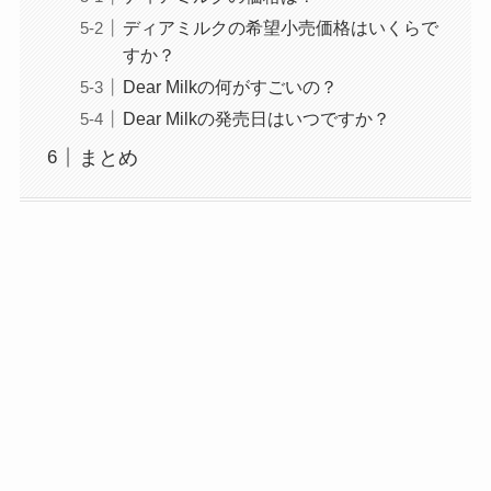
定もらえない？内定率を高める方
ディアミルクの希望小売価格はいくらで
法を解説
すか？
Dear Milkの何がすごいの？
Dear Milkの発売日はいつですか？
ハウスオブローゼのボディケアお
すすめ6選！人気のボディスクラ
まとめ
ブやクリームも
ポーラ楽天はなぜ安い？正規品？
本物？リンクルショットなど偽物
の見分け方も解説！