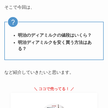
そこで今回は、
eイヤホンのクーポンを紹介！セ
ールはいつ？週末特価やシークレ
ットセールも調査
明治のディアミルクの値段はいくら？
明治ディアミルクを安く買う方法はあ
昭和西川と西川の違いは？羽毛布
る？
団や品質に違いはある？東京西川
やムアツも調査
など紹介していきたいと思います。
にこスマのクーポンを紹介！買取
キャンペーンコードやセール情報
も調査
＼ ココで売ってる！ ／
エアウィーヴの枕の口コミを調