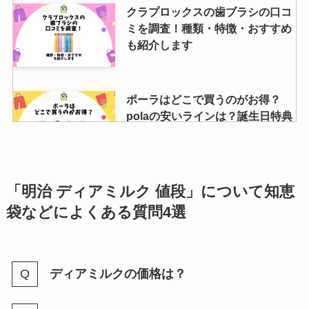
クラプロックスの歯ブラシの口コ
ミを調査！種類・特徴・おすすめ
も紹介します
ポーラはどこで買うのがお得？
polaの安いラインは？誕生日特典
やキャンペーンも調査
イロカ柔軟剤どこに売ってる？ウ
「明治 ディアミルク 値段」について知恵
エルシア限定などドラッグストア
袋などによくある質問4選
やドンキの取扱いを調査！
ディアミルクの価格は？
ミルネージュブルボンは復活す
る？どこで売ってる？ファミマや
通販など販売店調査