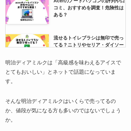
Acerのノートパソコンの評判や口
コミ、おすすめを調査！危険性は
ある？
流せるトイレブラシは無印で売っ
てる？ニトリやセリア・ダイソー
で買えるか調査！
明治ディアミルクは「高級感を味わえるアイスで
とてもおいしい」とネットで話題になっていま
イロカ柔軟剤の値段は？最安値で
す。
買える店は？ドンキは高い？
710mlの値段も調査
そんな明治ディアミルクはいくらで売ってるの
か、値段が気になる方も多いのではないでしょう
にこスマの中古スマホ評判は？実
際に購入してみた結果を公開！
か。