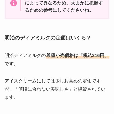
TOOTを履いてる人ってどんな
によって異なるため、大まかに把握す
人？高校生からスポーツ選手も？
るための参考にしてくださいね。
上向き下向きかも調査
出産祝いに嬉しいプチバトー！５
明治のディアミルクの定価はいくら？
０００円で買えるおすすめ【５
選】
明治ディアミルクの
希望小売価格は「税込216円」
です。
シロアリ110番の料金は安い？一
軒家の駆除費用の相場や加盟店・
保証について徹底！
アイスクリームにしては少しお高めの定価です
が、「値段に合わない美味しさ」と絶賛されてい
ます。
エトヴォスのアルティモイストの
口コミは？対象年齢やかずのすけ
のおすすめ商品も紹介