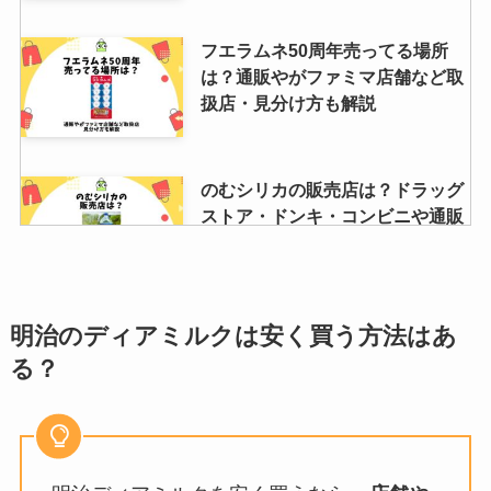
フエラムネ50周年売ってる場所
は？通販やがファミマ店舗など取
扱店・見分け方も解説
のむシリカの販売店は？ドラッグ
ストア・ドンキ・コンビニや通販
での取扱いを徹底調査！
ダニ捕りロボの使い方と注意点！
明治のディアミルクは安く買う方法はあ
布団やベッドでの最適な設置方法
る？
芸能人も愛用！ラルコバレーノ財