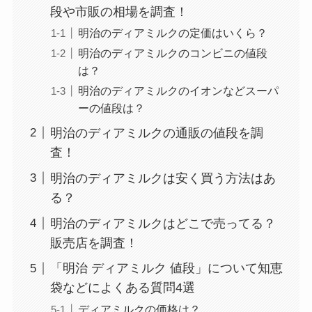
段や市販の相場を調査！
明治のディアミルクの定価はいくら？
流せるトイレブラシは販売終了？
明治のディアミルクのコンビニの値段
なぜ？リニューアル？代わりの似
は？
ている商品も紹介！
明治のディアミルクのイオンなどスーパ
ーの値段は？
ミルネージュブルボンは復活す
明治のディアミルクの通販の値段を調
る？どこで売ってる？ファミマや
査！
通販など販売店調査
明治のディアミルクは安く買う方法はあ
る？
ガリバー買取が高い理由！実際に
明治のディアミルクはどこで売ってる？
高く売れた事例を徹底解説
販売店を調査！
「明治 ディアミルク 値段」について知恵
袋などによくある質問4選
オファーボックスの内定率は？内
ディアミルクの価格は？