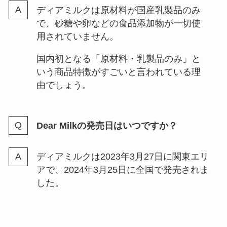
ウォーターワンの口コミは？騙さ
ディアミルクは原材料が国産乳製品のみ
れたという口コミは本当？おすす
で、砂糖や卵などの食品添加物が一切使
めな人や解約方法も調査！
用されていません。
国内初となる「原材料・乳製品のみ」と
おいしい酢でピクルスを簡単に作
いう商品特徴がすごいと言われている理
れるレシピを紹介！大根・きゅう
由でしょう。
り・マリネなど
Dear Milkの発売日はいつですか？
ディアミルクは2023年3月27日に関東エリ
アで、2024年3月25日に全国で発売されま
した。