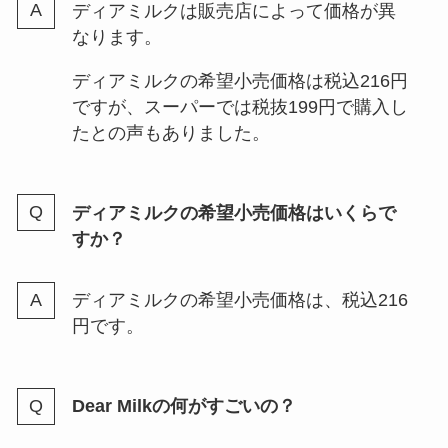
ディアミルクは販売店によって価格が異
なります。
JOGGOのクーポン（1000円クー
ディアミルクの希望小売価格は税込216円
ポンや記念日クーポン）紹介！届
ですが、スーパーでは税抜199円で購入し
かない場合の対処方も
たとの声もありました。
生ラムネどこで売ってる？ファミ
ディアミルクの希望小売価格はいくらで
マなどコンビニやドンキ・イオン
すか？
などスーパーなど販売店調査
ディアミルクの希望小売価格は、税込216
円です。
明治のディアミルクが売ってな
い？販売中止？買えるのはココ！
口コミも調査！
Dear Milkの何がすごいの？