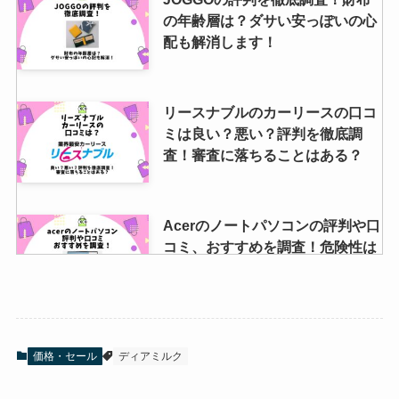
の年齢層は？ダサい安っぽいの心
配も解消します！
リースナブルのカーリースの口コ
ミは良い？悪い？評判を徹底調
査！審査に落ちることはある？
Acerのノートパソコンの評判や口
コミ、おすすめを調査！危険性は
ある？
KISEKI: 包丁の評判を紹介！ペテ
価格・セール
ディアミルク
ィナイフや超硬合金包丁の切れ味
は？