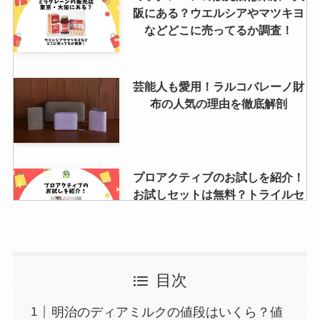
阪にある？ウエルシアやマツキヨ
などどこに売ってるか調査！
芸能人も愛用！ラルコバレーノ財
布の人気の理由を徹底解剖
プロアクティブのお試しを紹介！
お試しセットは無料？トライルセ
ットの使い方も
オリヒカのスーツの評判は？ダサ
目次
い？50代や40代の男性女性にもお
すすめ？
明治のディアミルクの値段はいくら？値