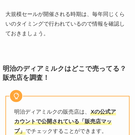
明治のディアミルクの値段はいく
大規模セールが開催される時期は、毎年同じくら
ら？安く買う方法はある？コンビ
いのタイミングで行われているので情報を確認し
ニやイオンなど価格調査
ておきましょう。
エトヴォスのアルティモイストの
口コミは？対象年齢やかずのすけ
のおすすめ商品も紹介
明治のディアミルクはどこで売ってる？
販売店を調査！
明治ディアミルクの販売店は、
Xの公式ア
カウントで公開されている「販売店マッ
プ」
でチェックすることができます。