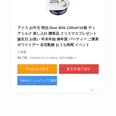
査！首が痛いや合わないこともあ
る？田中みな実コラボはどう？
アイス お中元 明治 Dear Milk 130ml×16個 ディ
鳩サブレの賞味期限は？日持ちは
アミルク 差し入れ 贈答品 クリスマスプレゼント
短い？過ぎたら食べれない？冷凍
誕生日 お祝い 年末年始 御年賀 パーティー ご褒美
など保存方法も解説
ホワイトデー 在宅勤務 おうち時間 イベント
八角家
¥4,738
（2026/06/25 01:03時点 | 楽天市場調べ）
Amazonで探す
楽天市場で探す
Yahooショッピングで探す
ポチップ