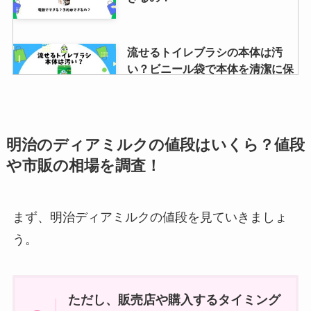
流せるトイレブラシの本体は汚
い？ビニール袋で本体を清潔に保
つ使用方法など解説！
KISEKI: 包丁の評判を紹介！ペテ
明治のディアミルクの値段はいくら？値段
ィナイフや超硬合金包丁の切れ味
や市販の相場を調査！
は？
まず、明治ディアミルクの値段を見ていきましょ
にこスマの中古スマホ評判は？実
う。
際に購入してみた結果を公開！
ただし、販売店や購入するタイミング