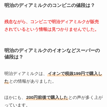
明治のディアミルクのコンビニの値段は？
ミラグレーンの定価は？600錠の
残念ながら、コンビニで明治ディアミルクが販売
最安値や15錠の定価・ジェネリッ
クの価格や値上げしたか調査
されているという情報は見つかりませんでした。
明治のディアミルクのイオンなどスーパーの
値段は？
明治ディアミルクは、
イオンで税抜199円で購入し
た
との情報がありました。
ほかにも、
200円前後で購入した
との声が多く上が
っています。