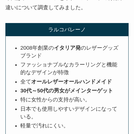
違いについて調査してみました。
ネルマットレスの枕の選び方は？
なんでもいい？NELLの枕の使い
心地や相性も調査
ラルコバレーノ
2008年創業の
イタリア発
のレザーグッズ
オファーボックスの内定率は？内
ブランド
定もらえない？内定率を高める方
法を解説
ファッショナブルなカラーリングと機能
的なデザインが特徴
全て
オールレザーオールハンドメイド
プロアクティブの学割を詳しく紹
30代～50代の男女がメインターゲット
介！いつまで？値段は？楽天で買
特に女性からの支持が高い。
える？口コミも調査
日本でも使用しやすいデザインになって
いる。
軽量で汚れにくい。
流せるトイレブラシは販売終了？
なぜ？リニューアル？代わりの似