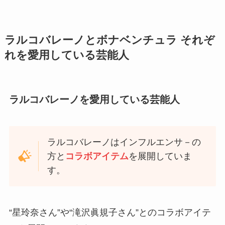
おいしい酢でピクルスを簡単に作
ラルコバレーノとボナベンチュラ それぞ
れるレシピを紹介！大根・きゅう
れを愛用している芸能人
り・マリネなど
ラルコバレーノを愛用している芸能人
のむシリカの販売店は？ドラッグ
ストア・ドンキ・コンビニや通販
での取扱いを徹底調査！
ラルコバレーノはインフルエンサ－の
方と
コラボアイテム
を展開していま
生ラムネに似たお菓子は？森永の
す。
類似品や代わりのグミ・生ラムネ
の作り方も解説
“星玲奈さん”や“滝沢眞規子さん”とのコラボアイテ