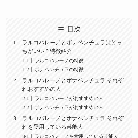
エンゼルパイ8個入の値段は？定
目次
価はいくら？ドンキや通販など価
格を比較し安い店調査！
ラルコバレーノとボナベンチュラはどっ
ちがいい？特徴紹介
ラルコバレーノの特徴
Acerのノートパソコンの評判や口
ボナベンチュラの特徴
コミ、おすすめを調査！危険性は
ある？
ラルコバレーノとボナベンチュラ それぞ
れおすすめの人
ラルコバレーノがおすすめの人
アクシーズファムの刀剣乱舞コラ
ボナベンチュラがおすすめの人
ボ！今だけの限定アイテム完全版
ラルコバレーノとボナベンチュラ それぞ
れを愛用している芸能人
ラルコバレーノを愛用している芸能人