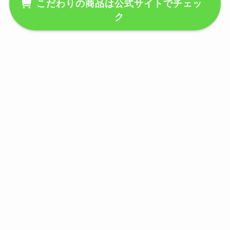
こだわりの商品は公式サイトでチェッ
軒家の駆除費用の相場や加盟店・
ク
保証について徹底！
オファーボックスの内定率は？内
定もらえない？内定率を高める方
法を解説