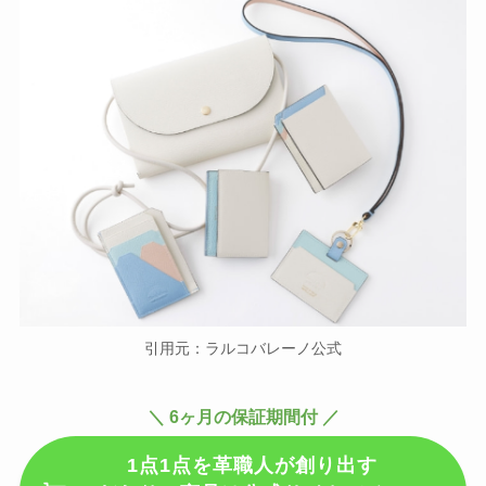
【保存版】オリヒカのスーツを自
宅で洗濯！失敗しないコツと注意
点
ポーラの年齢層は？20代後半も使
える？60代や50代は？エイジング
ケアはいつから？
マジックグリルの口コミは？温度
引用元：ラルコバレーノ公式
が上がらない・油はね・火力弱
い？など評判調査
＼ 6ヶ月の保証期間付 ／
1点1点を革職人が創り出す
シロアリ110番の料金は安い？一