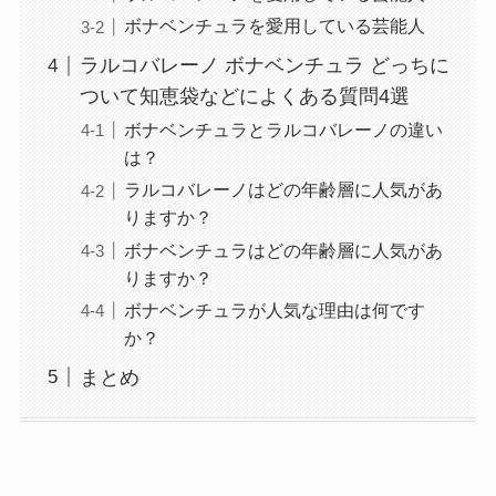
キャロウェイのカチャカチャの効
ボナベンチュラを愛用している芸能人
果は？口コミ調査！スライスがお
おい人には？おすすめも紹介
ラルコバレーノ ボナベンチュラ どっちに
ついて知恵袋などによくある質問4選
ボナベンチュラとラルコバレーノの違い
クラブツーリズム宝塚観劇ツアー
は？
の利用方法｜座席はどこなの？女
ラルコバレーノはどの年齢層に人気があ
性1人でも利用できる？
りますか？
ボナベンチュラはどの年齢層に人気があ
りますか？
ケノンのジュールはいくつ？スト
ボナベンチュラが人気な理由は何です
ロングとストロング２の違いは？
か？
バージョンの調べ方も調査
まとめ
エアーかおるの種類とおすすめ
は？人気タオルシリーズを完全ガ
イド