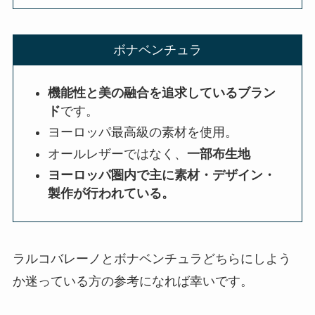
ている商品も紹介！
ボナベンチュラ
ケノンのジュールはいくつ？スト
ロングとストロング２の違いは？
機能性と美の融合を追求しているブラン
バージョンの調べ方も調査
ド
です。
ヨーロッパ最高級の素材を使用。
オールレザーではなく、
一部布生地
誰でもスマホの初期費用について
ヨーロッパ圏内で主に素材・デザイン・
徹底解説！いつ払う？無料や２円
製作が行われている。
にする方法は？
ラルコバレーノとボナベンチュラどちらにしよう
か迷っている方の参考になれば幸いです。