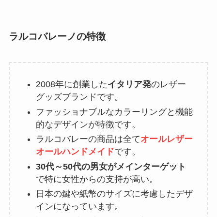
ラルコバレーノの特徴
ギフトモールの無料ラッピングが
すごい！人気ギフトをもっと特別
にする方法
2008年に創業した
イタリア発
のレザー
グッズブランドです。
強ミヤリサンはコスモスなどドラ
ッグストアで売ってる？どこで買
ファッショナブルなカラーリングと機能
えるか販売店調査！
的なデザインが特徴です。
ラルコバレーの商品は全て
オールレザー
オールハンドメイド
です。
おいしい酢はスーパーやカルディ
30代～50代の男女がメインターゲット
で売ってる？取扱い店舗や通販を
で特に女性からの支持が高い。
調査！
日本の鍵や紙幣のサイズに考慮したデザ
インになっています。