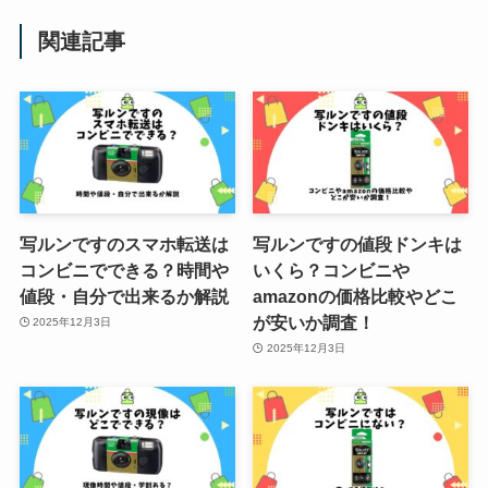
関連記事
【必見】レゴランドでのご飯持ち
込みは可能？注意すべきポイント
まとめ
ネルマットレスの枕の選び方は？
なんでもいい？NELLの枕の使い
写ルンですのスマホ転送は
写ルンですの値段ドンキは
心地や相性も調査
コンビニでできる？時間や
いくら？コンビニや
値段・自分で出来るか解説
amazonの価格比較やどこ
が安いか調査！
2025年12月3日
【ジュリーク】ボディオイルの使
2025年12月3日
い方徹底解説！驚きの効果とは？
池田工芸は芸能人に人気?店舗は