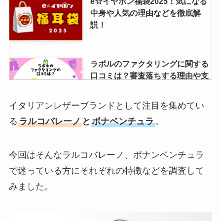
e☆イヤホン福袋2025！気になる
中身や人気の理由などを徹底解
説！
ラボルのファクタリングに関する
口コミは？審査落ちする理由や支
払い遅れの影響も調査
イタリアンレザーブランドとして注目を集めてい
る
ラルコバレーノ
と
ボナベンチュラ
。
ボーカルレッスンミュウに有名人
はいる？通っている芸能人や講
師・口コミを調査
今回はそんなラルコバレーノ、ボナンベンチュラ
で迷っている方にそれぞれの特徴などを調査して
みました。
昭和西川と西川の違いは？羽毛布
団や品質に違いはある？東京西川
やムアツも調査