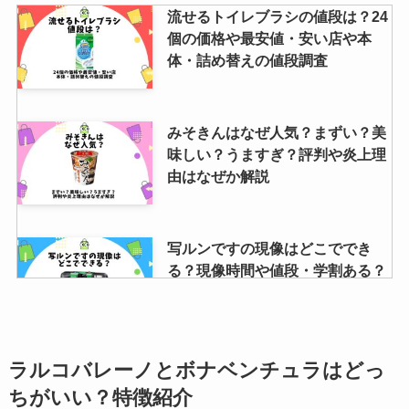
流せるトイレブラシの値段は？24
個の価格や最安値・安い店や本
体・詰め替えの値段調査
みそきんはなぜ人気？まずい？美
味しい？うますぎ？評判や炎上理
由はなぜか解説
写ルンですの現像はどこででき
る？現像時間や値段・学割ある？
自分でできるかも解説
フエラムネのおまけ一覧！高額に
ラルコバレーノとボナベンチュラはどっ
なるおまけは？レアの見分け方も
ちがいい？特徴紹介
解説！