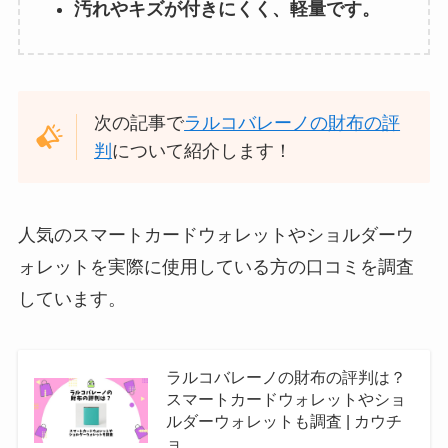
汚れやキズが付きにくく、軽量です。
耳ほぐタイム販売終了はなぜ？代
用品はある？どこで売ってるかウ
エルシアやマツキヨなど調査
次の記事で
ラルコバレーノの財布の評
シゲキックスアンリミテッドはど
判
について紹介します！
こで売ってる？コンビニやイオ
ン・ドンキなど販売店調査
人気のスマートカードウォレットやショルダーウ
plaudnoteの購入方法は？どこで
ォレットを実際に使用している方の口コミを調査
買える？クーポンコードや通販サ
しています。
イトや販売店を調査！
ラルコバレーノの財布の評判は？
スマートカードウォレットやショ
ルダーウォレットも調査 | カウチ
ョ