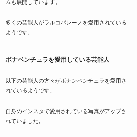
ムも展開しています。
ラルコバレーノの年齢層は？財布
やバッグ・キーケース紹介！ダサ
いって本当？
多くの芸能人がラルコバレーノを愛用されている
ようです。
【ジュリーク】ボディオイルの使
い方徹底解説！驚きの効果とは？
ボナベンチュラを愛用している芸能人
写ルンですはコンビニにない？売
以下の芸能人の方々がボナンベンチュラを愛用さ
ってる場所は？ドラッグストアな
れているようです。
ど販売店調査
自身のインスタで愛用されている写真がアップさ
流せるトイレブラシの本体は汚
れていました。
い？ビニール袋で本体を清潔に保
つ使用方法など解説！