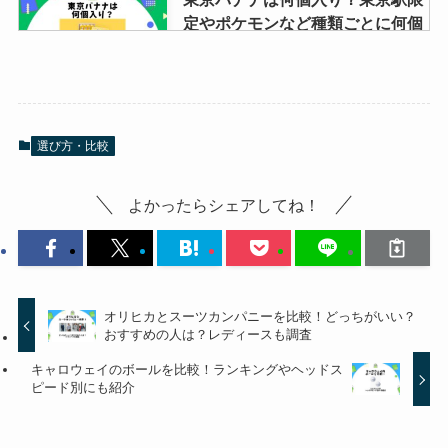
定やポケモンなど種類ごとに何個
入りの販売があるか解説
イロカ柔軟剤の組み合わせ！iroka
選び方・比較
の香りに合う洗濯用洗剤や割合・
使い方を解説！
よかったらシェアしてね！
ヤンヤンつけボーは生産終了？売
ってない？いちごの新商品はいつ
発売？
オリヒカとスーツカンパニーを比較！どっちがいい？
おすすめの人は？レディースも調査
キャロウェイのボールを比較！ランキングやヘッドス
クラブツーリズムのクーポン・キ
ピード別にも紹介
ャンペーン一覧！取得方法や割引
について解説