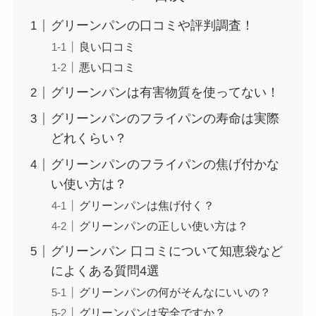
水の効果も紹介
グリーンパンの口コミや評判調査！
良い口コミ
悪い口コミ
カギ110番は安い？高い？悪質と
言われる理由は？料金や支払い方
グリーンパンは有害物質を使ってない！
法を調査！
グリーンパンのフライパンの寿命は実際
どれくらい？
池田工芸の財布は金運がよくな
グリーンパンのフライパンの焦げ付かな
る？金運アップの純金種銭が数量
い使い方は？
限定で受付中！
グリーンパンは焦げ付く？
グリーンパンの正しい使い方は？
グリーンパン 口コミについて知恵袋など
ミラグレーンの定価は？600錠の
最安値や15錠の定価・ジェネリッ
によくある質問4選
クの価格や値上げしたか調査
グリーンパンの何がそんなにいいの？
グリーンパンは安全ですか？