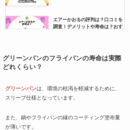
エアーかおるの評判は？口コミを
調査！デメリットや寿命は？おす
すめの人を紹介
おいしい酢はスーパーやカルディ
グリーンパンのフライパンの寿命は実際
で売ってる？取扱い店舗や通販を
どれくらい？
調査！
グリーンパン
は、環境の枯渇を軽減するために、
デイジーストアの誕生日クーポン
スリーブ仕様となっています。
もらえない？セールや送料無料は
いつ？お得に買う方法
また、鍋やフライパンの縁のコーティング塗布量
が薄いです。