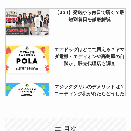
【up-t】発送から何日で届く？最
短到着日を徹底解説
エアドッグはどこで買える？ヤマ
ダ電機・エディオンや高島屋の何
階か、販売代理店も調査
マジックグリルのデメリットは？
コーティング剥がれたらどうした
らいい？レシピも紹介
SUIREX5の口コミは？怪しいって
目次
本当？水素濃度やナノバブル水素