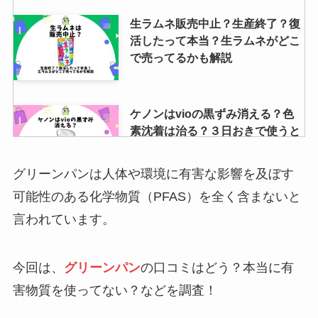
生ラムネ販売中止？生産終了？復
活したって本当？生ラムネがどこ
で売ってるかも解説
ケノンはvioの黒ずみ消える？色
素沈着は治る？３日おきで使うと
効果的なのかも調査
グリーンパンは人体や環境に有害な影響を及ぼす
可能性のある化学物質（PFAS）を全く含まないと
シゲキックス販売中止？復刻版の
言われています。
違いは？形変わった？初代や歴代
のパッケージなど解説
今回は、
グリーンパン
の口コミはどう？本当に有
害物質を使ってない？などを調査！
ウォーターワンの電気代は？月々
の利用料金や解約金・契約年数に