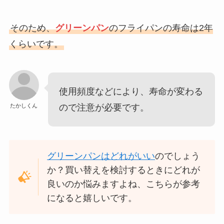
エックスサーバーの評判は？メリ
ット・デメリットや怪しいといわ
れる理由を調査！
そのため、
グリーンパン
のフライパンの寿命は2年
くらいです。
食べチョクの初回限定クーポンや
招待コードの使い方・使えない時
の対処法
使用頻度などにより、寿命が変わる
たかしくん
ので注意が必要です。
しゃりもにグミうますぎ？まず
い？太る？口コミや評判・凍らせ
る？美味しい食べ方調査
グリーンパンはどれがいい
のでしょう
か？買い替えを検討するときにどれが
良いのか悩みますよね、こちらが参考
アクシーズファムの刀剣乱舞コラ
になると嬉しいです。
ボ！今だけの限定アイテム完全版