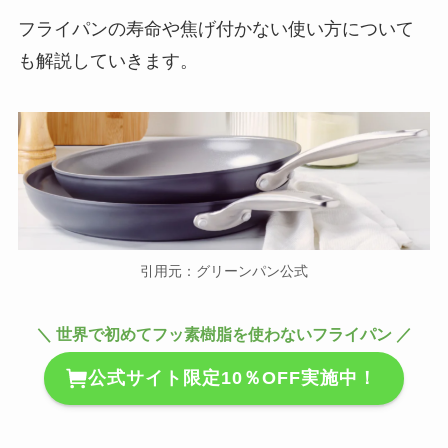
ついても調査！
フライパンの寿命や焦げ付かない使い方について
も解説していきます。
グリーンパンはどれがいい？種類
や違いを紹介！取っ手がとれるの
はどれ？
MDL.makeはいつ届く？納期や早
く届けてほしい時や届かない時の
対応方法も紹介
引用元：グリーンパン公式
＼ 世界で初めてフッ素樹脂を使わないフライパン ／
マジックグリルのデメリットは？
コーティング剥がれたらどうした
公式サイト限定10％OFF実施中！
らいい？レシピも紹介