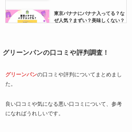
東京バナナにバナナ入ってる？な
ぜ人気？まずい？美味しくない？
口コミや評判調査！
みそきんはなぜ人気？まずい？美
グリーンパンの口コミや評判調査！
味しい？うますぎ？評判や炎上理
由はなぜか解説
グリーンパン
の口コミや評判についてまとめまし
た。
デイジーストアの誕生日クーポン
もらえない？セールや送料無料は
いつ？お得に買う方法
良い口コミや気になる悪い口コミについて、参考
になればうれしいです。
エアウィーヴの枕の口コミを調