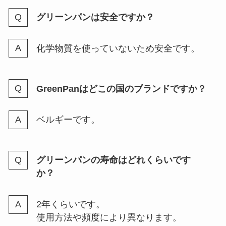
グリーンパンは安全ですか？
エンゼルパイ販売終了？売ってな
化学物質を使っていないため安全です。
い？廃盤？類似品はある？通販や
ドンキなど調査
GreenPanはどこの国のブランドですか？
食べチョクの評判は悪い？利用方
ベルギーです。
法や注意点・メリットやデメリッ
トも解説
グリーンパンの寿命はどれくらいです
か？
食べチョクの支払い方法は？コン
ビニ払いできない？手数料は高い
のか解説
2年くらいです。
使用方法や頻度により異なります。