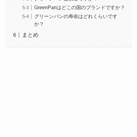
GreenPanはどこの国のブランドですか？
琥珀糖はまずい？凍らせると美味
グリーンパンの寿命はどれくらいです
しい？食べ方のアレンジや作り方
か？
調査
まとめ
ネルマットレスのセールを徹底調
査！安く買う方法や一番安い時期
はいつ？
【保存版】オリヒカのスーツを自
宅で洗濯！失敗しないコツと注意
点