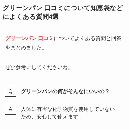
オファーボックスはとりあえず承
グリーンパン 口コミについて知恵袋など
認しても大丈夫？放置したらどう
によくある質問4選
なるかも調査
グリーンパン 口コミ
についてよくある質問と回答
写ルンですは何枚取れる？27枚や
をまとめました。
39枚の値段や現像したら枚数足り
ない理由も解説
ぜひ参考にしてくださいね。
ポーラインナーロックは白髪が増
えるって本当？噂の真相や成分・
グリーンパンの何がそんなにいいの？
リキッド・タブレットの効果の口
コミ調査
人体に有害な化学物質を使用していない
ため、安心して使えます。
ミライスピーカーの構造は？高齢
者に優しい音響の秘密