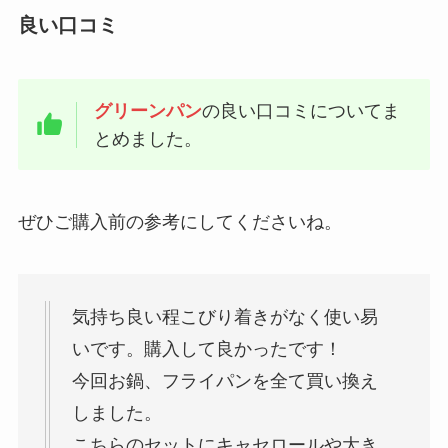
査！首が痛いや合わないこともあ
良い口コミ
る？田中みな実コラボはどう？
ウォーターワンの電気代は？月々
グリーンパン
の良い口コミについてま
の利用料金や解約金・契約年数に
とめました。
ついても調査！
ぜひご購入前の参考にしてくださいね。
ベースブレッドのクーポンを1000
円・500円・継続など紹介！使い
方や友達紹介コードも
気持ち良い程こびり着きがなく使い易
いです。購入して良かったです！
にこスマのクーポンを紹介！買取
今回お鍋、フライパンを全て買い換え
キャンペーンコードやセール情報
も調査
しました。
こちらのセットにキャセロールや大き