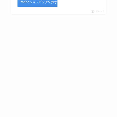
Yahooショッピングで探す
ってる場所は？ドラッグストアな
ど販売店調査
ポチップ
XPPenの評判を調査！壊れやすい
のは本当？危険性があるかや使い
方を紹介します！