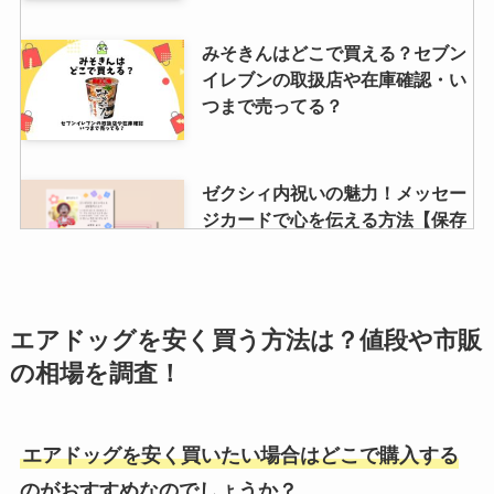
みそきんはどこで買える？セブン
イレブンの取扱店や在庫確認・い
つまで売ってる？
ゼクシィ内祝いの魅力！メッセー
ジカードで心を伝える方法【保存
版】
ハウスオブローゼのボディケアお
エアドッグを安く買う方法は？値段や市販
すすめ6選！人気のボディスクラ
の相場を調査！
ブやクリームも
エアドッグを安く買いたい場合はどこで購入する
ジャンクワールドのクーポン・キ
のがおすすめなのでしょうか？