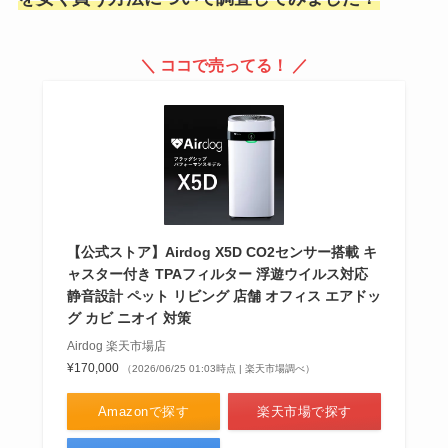
ネットスクエアの友達紹介キャン
＼ ココで売ってる！ ／
ペーンの内容は？会員登録が必
要？支払い方法も調査
イロカ柔軟剤の値段は？最安値で
買える店は？ドンキは高い？
710mlの値段も調査
【公式ストア】Airdog X5D CO2センサー搭載 キ
ャスター付き TPAフィルター 浮遊ウイルス対応
静音設計 ペット リビング 店舗 オフィス エアドッ
ペッレモルビダの年齢層は？女性
グ カビ ニオイ 対策
向け商品やバーキン・財布を紹
Airdog 楽天市場店
介！
¥170,000
（2026/06/25 01:03時点 | 楽天市場調べ）
Amazonで探す
楽天市場で探す
写ルンですはコンビニにない？売