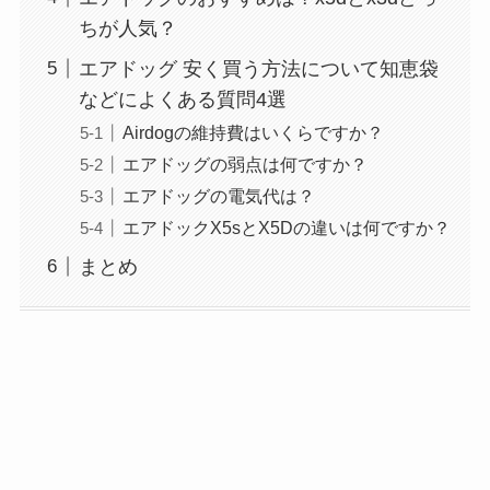
エコフローのリバー2プロの最安
ちが人気？
値は？コストコの価格や使える家
電も調査！
エアドッグ 安く買う方法について知恵袋
などによくある質問4選
Airdogの維持費はいくらですか？
東京バナナは日持ちする？賞味期
エアドッグの弱点は何ですか？
限切れ1週間や1カ月は食べないほ
エアドッグの電気代は？
うがいい？お土産に人気の種類も
解説
エアドックX5sとX5Dの違いは何ですか？
まとめ
エアーかおるの種類とおすすめ
は？人気タオルシリーズを完全ガ
イド
ゴルフウェアの買取でストストの
口コミは？セカンドストリートや
ゴルフパートナーとも比較