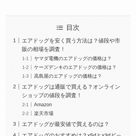
ヤンヤンつけボーの値段は？値上
目次
げした？昔との推移や高い？小さ
くなった？比較してみた
エアドッグを安く買う方法は？値段や市
販の相場を調査！
ヤマダ電機のエアドッグの価格は？
asusとAcerはどっちがいいのか
ケーズデンキのエアドッグの価格は？
評判を調査！モニターやノートパ
ソコンについて解説
高島屋のエアドッグの価格は？
エアドッグは通販で買える？オンライン
ショップの値段を調査！
シロアリ110番の口コミは？知恵
Amazon
袋やブログなどリアルな評判につ
楽天市場
いて徹底調査！
エアドッグが最安値で買えるのは？
エアドッグのおすすめは？x5dとx3dどっ