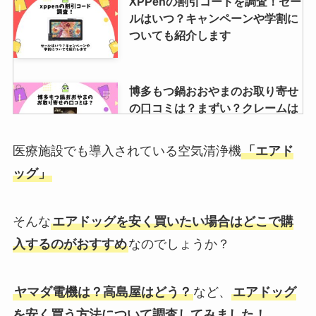
XPPenの割引コードを調査！セー
ルはいつ？キャンペーンや学割に
ついても紹介します
博多もつ鍋おおやまのお取り寄せ
の口コミは？まずい？クレームは
ある？お土産も調査
医療施設でも導入されている空気清浄機
「エアド
ッグ」
カギ110番の評判は？相場は高
い・安い？見積もりは無料なのか
店舗も紹介
そんな
エアドッグを安く買いたい場合はどこで購
入するのがおすすめ
なのでしょうか？
福さ屋の明太子の値段は？お土産
や切れ子の値段、90g180g家庭用
ヤマダ電機は？高島屋はどう？
など、
エアドッグ
なども調査
を安く買う方法について調査してみました！