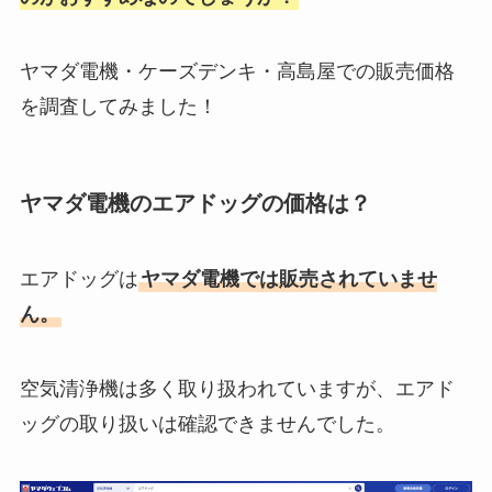
ャンペーン一覧！通販でお得に購
入する方法
ヤマダ電機・ケーズデンキ・高島屋での販売価格
を調査してみました！
みそきんの値段は？コンビニの定
価や税込み価格・メルカリは高
い？再販や発売日情報も調査！
ヤマダ電機のエアドッグの価格は？
生ラムネどこで売ってる？ファミ
エアドッグは
ヤマダ電機では販売されていませ
マなどコンビニやドンキ・イオン
などスーパーなど販売店調査
ん。
空気清浄機は多く取り扱われていますが、エアド
ネルマットレスの枕の選び方は？
ッグの取り扱いは確認できませんでした。
なんでもいい？NELLの枕の使い
心地や相性も調査