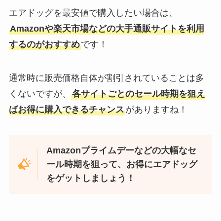
エアドッグを最安値で購入したい場合は、
Amazonや楽天市場などの大手通販サイトを利用
ラルコバレーノの年齢層は？財布
するのがおすすめ
です！
やバッグ・キーケース紹介！ダサ
いって本当？
通常時に販売価格自体が割引されていることは多
くないですが、
各サイトごとのセール時期を狙え
ジャパネットのエアウィーヴはな
ばお得に購入できるチャンス
がありますね！
ぜ安い？半額はいつ？下取りや返
品についても調査
Amazonプライムデーなどの大幅なセ
東京バナナを売ってる場所は？セ
ール時期を狙って、お得にエアドッグ
ブンイレブン取り扱い店舗や東京
をゲットしましょう！
駅構内・通販調査