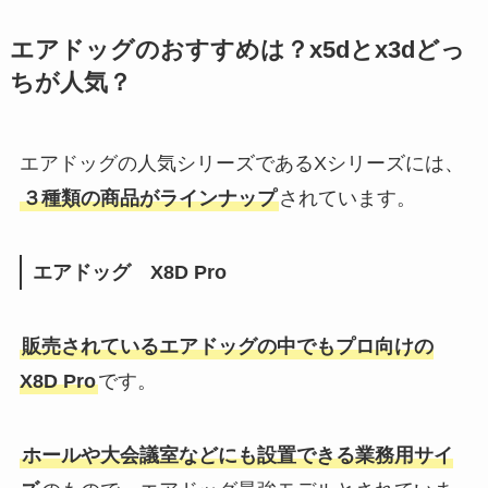
ミラグレーンはすごい？最強？ヘ
パリーゼや強力グットa錠など類
エアドッグのおすすめは？x5dとx3dどっ
似品と口コミや評判比較！
ちが人気？
池田工芸は芸能人に人気?店舗は
エアドッグの人気シリーズであるXシリーズには、
どこ？財布で金運が上がる?評判
や経年変化も調査
３種類の商品がラインナップ
されています。
エアドッグ X8D Pro
明治のディアミルクの値段はいく
ら？安く買う方法はある？コンビ
ニやイオンなど価格調査
販売されているエアドッグの中でもプロ向けの
X8D Pro
です。
ホールや大会議室などにも設置できる業務用サイ